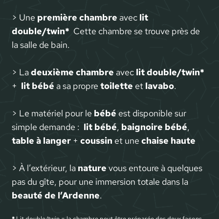
> Une
première chambre
avec
lit
double/twin*
Cette chambre se trouve près de
la salle de bain.
> La
deuxième chambre
avec
lit double/twin*
+
lit bébé
a sa propre
toilette
et
lavabo
.
> Le matériel pour le
bébé
est disponible sur
simple demande :
lit bébé
,
baignoire bébé
,
table à langer
+
coussin
et une
chaise haute
> À l’extérieur, la
nature
vous entoure à quelques
pas du gîte, pour une immersion totale dans la
beauté de l’Ardenne
.
*
Lit double/twin = la chambre peut être préparée des deux façons,