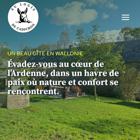
Aller
au
contenu
UN BEAU GÎTE EN WALLONIE
Évadez-vous au cœur de
l’Ardenne, dans un havre de
paix où nature et confort se
rencontrent.