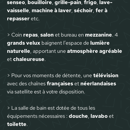
senseo
,
bouilloire
,
grille-pain
,
frigo
,
lave-
vaisselle
,
machine à laver
,
séchoir
,
fer à
repasser
etc.
> Coin
repas
,
salon
et bureau en
mezzanine
. 4
grands velux
baignent l’espace de
lumière
naturelle
, apportant une
atmosphère agréable
et
chaleureuse
.
> Pour vos moments de détente, une
télévision
avec des chaînes
françaises
et
néerlandaises
via satellite est à votre disposition.
> La salle de bain est dotée de tous les
équipements nécessaires :
douche
,
lavabo
et
toilette
.